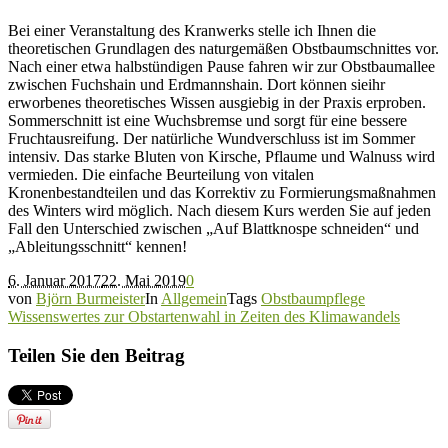
Bei einer Veranstaltung des Kranwerks stelle ich Ihnen die
theoretischen Grundlagen des naturgemäßen Obstbaumschnittes vor.
Nach einer etwa halbstündigen Pause fahren wir zur Obstbaumallee
zwischen Fuchshain und Erdmannshain. Dort können sieihr
erworbenes theoretisches Wissen ausgiebig in der Praxis erproben.
Sommerschnitt ist eine Wuchsbremse und sorgt für eine bessere
Fruchtausreifung. Der natürliche Wundverschluss ist im Sommer
intensiv. Das starke Bluten von Kirsche, Pflaume und Walnuss wird
vermieden. Die einfache Beurteilung von
vitalen
Kronenbestandteilen und das Korrektiv zu Formierungsmaßnahmen
des Winters wird möglich. Nach diesem Kurs werden Sie auf jeden
Fall den Unterschied zwischen „Auf Blattknospe schneiden“ und
„Ableitungsschnitt“ kennen!
6. Januar 2017
22. Mai 2019
0
von
Björn Burmeister
In
Allgemein
Tags
Obstbaumpflege
Wissenswertes zur Obstartenwahl in Zeiten des Klimawandels
Teilen Sie den Beitrag